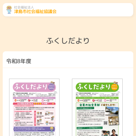
社会福祉法人
津島市社会福祉協議会
ふくし総合相談
相談先をみる
ふくしだより
地域のこと
くらしのこと
高齢者のこと
障がい者のこと
令和8年度
子どものこと
社協とは・会員募
津島市共同募金委
ボランティアセン
集
員会
ター
災害ボランティア
参加したい
センター