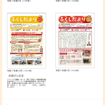
令和７年度4月（139号）
令和７年度7月（140号）
令和７年度1月（142号）
令和７年度10月（141号）
お詫びと訂正
３ページに掲載しました「第77回赤い羽根協賛児童
生徒作品コンクール」の優秀賞受賞者、南小学校５
年生・泉原晄太様のお名前に誤りがございました。
誤：日光太 → 正：晄太 訂正し、お詫びい
たします。