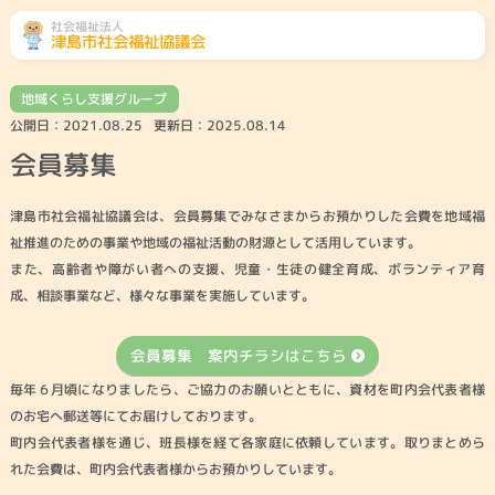
社会福祉法人
津島市社会福祉協議会
地域くらし支援グループ
ふくし総合相談
相談先をみる
公開日：
2021.08.25
更新日：
2025.08.14
会員募集
地域のこと
くらしのこと
高齢者のこと
障がい者のこと
津島市社会福祉協議会は、会員募集でみなさまからお預かりした会費を地域福
祉推進のための事業や地域の福祉活動の財源として活用しています。
また、高齢者や障がい者への支援、児童・生徒の健全育成、ボランティア育
子どものこと
社協とは・会員募
津島市共同募金委
ボランティアセン
成、相談事業など、様々な事業を実施しています。
集
員会
ター
会員募集 案内チラシはこちら
災害ボランティア
参加したい
センター
毎年６月頃になりましたら、ご協力のお願いとともに、資材を町内会代表者様
のお宅へ郵送等にてお届けしております。
町内会代表者様を通じ、班長様を経て各家庭に依頼しています。取りまとめら
れた会費は、町内会代表者様からお預かりしています。