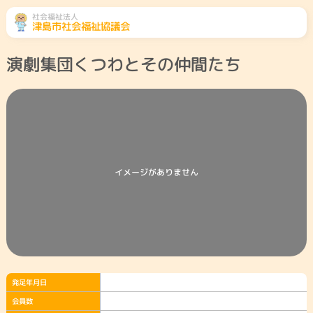
社会福祉法人
津島市社会福祉協議会
演劇集団くつわとその仲間たち
ふくし総合相談
相談先をみる
地域のこと
くらしのこと
高齢者のこと
障がい者のこと
イメージがありません
子どものこと
社協とは・会員募
津島市共同募金委
ボランティアセン
集
員会
ター
災害ボランティア
参加したい
センター
発足年月日
会員数