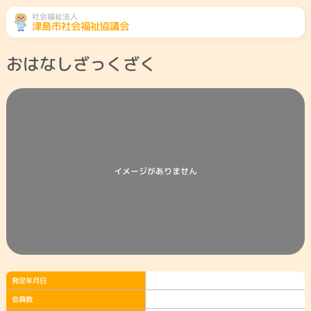
社会福祉法人
津島市社会福祉協議会
おはなしざっくざく
ふくし総合相談
相談先をみる
地域のこと
くらしのこと
高齢者のこと
障がい者のこと
イメージがありません
子どものこと
社協とは・会員募
津島市共同募金委
ボランティアセン
集
員会
ター
災害ボランティア
参加したい
センター
発足年月日
会員数