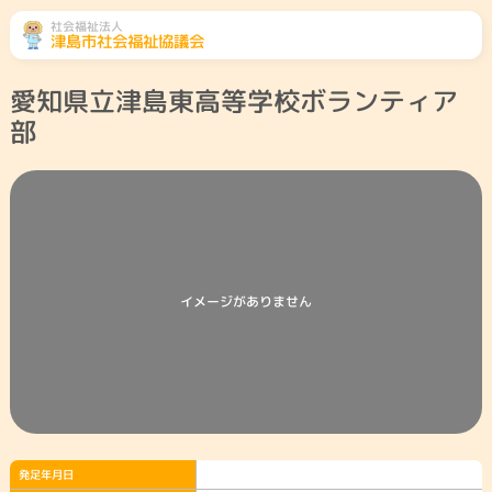
社会福祉法人
津島市社会福祉協議会
愛知県立津島東高等学校ボランティア
ふくし総合相談
相談先をみる
部
地域のこと
くらしのこと
高齢者のこと
障がい者のこと
子どものこと
社協とは・会員募
津島市共同募金委
ボランティアセン
集
員会
ター
イメージがありません
災害ボランティア
参加したい
センター
発足年月日