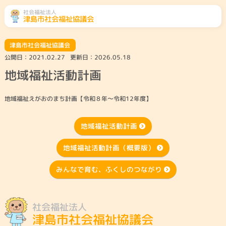
社会福祉法人
津島市社会福祉協議会
津島市社会福祉協議会
ふくし総合相談
相談先をみる
公開日：
2021.02.27
更新日：
2026.05.18
地域福祉活動計画
地域のこと
くらしのこと
高齢者のこと
障がい者のこと
地域福祉えがおのまち計画
【令和８年〜令和12年度】
地域福祉活動計画
子どものこと
社協とは・会員募
津島市共同募金委
ボランティアセン
集
員会
ター
地域福祉活動計画（概要版）
みんなで育む、ふくしのつながり
災害ボランティア
参加したい
センター
社会福祉法人
津島市社会福祉協議会