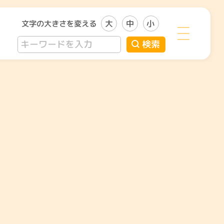
文字の大きさを変える
大
中
小
検索
い者のこと
子どものこと