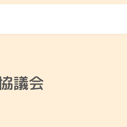
ふくし総合相談
相談先をみる
協議会
と
高齢者のこと
障が