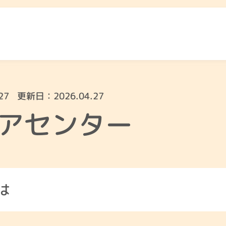
27
更新日：
2026.04.27
ふくし総合相談
相談先をみる
アセンター
は
と
高齢者のこと
障が