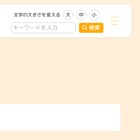
文字の大きさを変える
大
中
小
検索
い者のこと
子どものこと