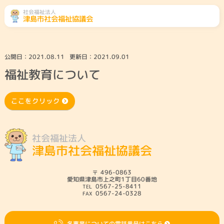
社会福祉法人
津島市社会福祉協議会
ふくし総合相談
相談先をみる
公開日：
2021.08.11
更新日：
2021.09.01
福祉教育について
地域のこと
くらしのこと
高齢者のこと
障がい者のこと
ここをクリック
子どものこと
社協とは・会員募
津島市共同募金委
ボランティアセン
社会福祉法人
集
員会
ター
津島市社会福祉協議会
災害ボランティア
参加したい
496-0863
センター
愛知県津島市上之町1丁目60番地
0567-25-8411
0567-24-0328
各事業についての電話番号はこちら